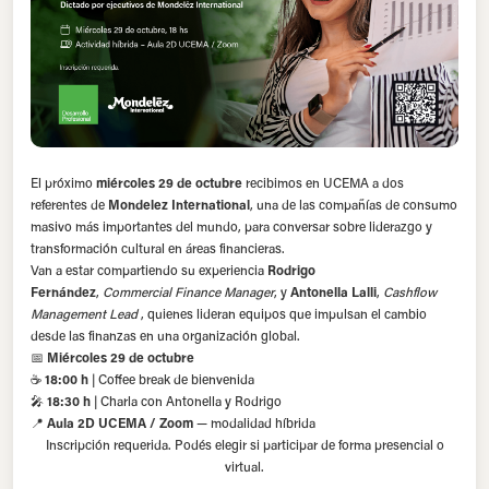
El próximo
miércoles 29 de octubre
recibimos en UCEMA a dos
referentes de
Mondelez International
, una de las compañías de consumo
masivo más importantes del mundo, para conversar sobre liderazgo y
transformación cultural en áreas financieras.
Van a estar compartiendo su experiencia
Rodrigo
Fernández
,
Commercial Finance Manager
, y
Antonella Lalli
,
Cashflow
Management Lead
, quienes lideran equipos que impulsan el cambio
desde las finanzas en una organización global.
📅
Miércoles 29 de octubre
☕
18:00 h
| Coffee break de bienvenida
🎤
18:30 h
| Charla con Antonella y Rodrigo
📍
Aula 2D UCEMA / Zoom
— modalidad híbrida
Inscripción requerida. Podés elegir si participar de forma presencial o
virtual.